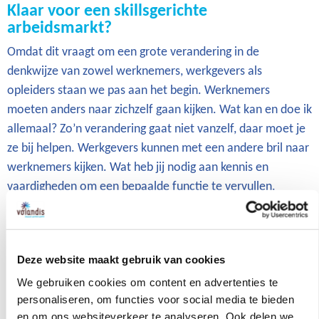
Klaar voor een skillsgerichte
arbeidsmarkt?
Omdat dit vraagt om een grote verandering in de
denkwijze van zowel werknemers, werkgevers als
opleiders staan we pas aan het begin. Werknemers
moeten anders naar zichzelf gaan kijken. Wat kan en doe ik
allemaal? Zo’n verandering gaat niet vanzelf, daar moet je
ze bij helpen. Werkgevers kunnen met een andere bril naar
werknemers kijken. Wat heb jij nodig aan kennis en
vaardigheden om een bepaalde functie te vervullen.
Daarnaast zal er een leertransitie moeten plaatsvinden
waarbij opleiders kijken naar wat iemand nog wil leren.
Een DSP registreert wat je gedaan hebt en wanneer. Zo zie
Deze website maakt gebruik van cookies
je waar nog wat te leren valt, zowel voor een student of
We gebruiken cookies om content en advertenties te
leerling, beginnend vakkracht als iemand die al
personaliseren, om functies voor social media te bieden
vakvolwassen is.
en om ons websiteverkeer te analyseren. Ook delen we