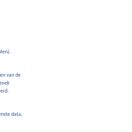
ten).
ken van de
rzoek
derd.
enste data,