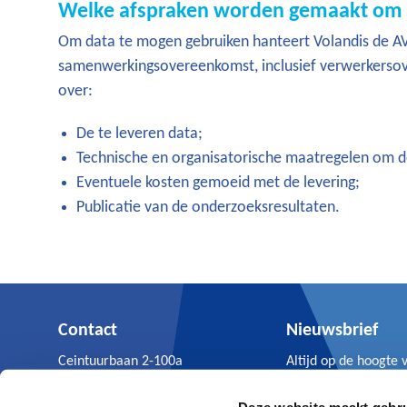
Welke afspraken worden gemaakt om 
Om data te mogen gebruiken hanteert Volandis de AVG-
samenwerkingsovereenkomst, inclusief verwerkersov
over:
De te leveren data;
Technische en organisatorische maatregelen om de
Eventuele kosten gemoeid met de levering;
Publicatie van de onderzoeksresultaten.
Contact
Nieuwsbrief
Ceintuurbaan 2-100a
Altijd op de hoogte 
3847 LG Harderwijk
Volandis nieuws.
0341 - 499 299
Deze website maakt gebru