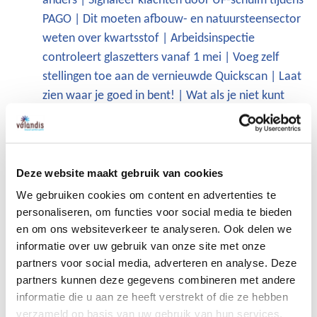
anders | Signaleer klachten door UF-schuim tijdens
PAGO | Dit moeten afbouw- en natuursteensector
weten over kwartsstof | Arbeidsinspectie
controleert glaszetters vanaf 1 mei | Voeg zelf
stellingen toe aan de vernieuwde Quickscan | Laat
zien waar je goed in bent! | Wat als je niet kunt
lezen en schrijven?
Nieuwsbrief april
Praktijkpraat met Jack: dit moet je weten over
kwartsstof | Wat doet kwartsstof met je longen? |
Deze website maakt gebruik van cookies
Stuur je vraag in voor de Praktijkpraat-video over
We gebruiken cookies om content en advertenties te
warmte en hitte | Vernieuwd A-blad
personaliseren, om functies voor social media te bieden
en om ons websiteverkeer te analyseren. Ook delen we
Dieselmotoremissie online: dit verandert er | De
informatie over uw gebruik van onze site met onze
zon staat 'aan': tijd voor weren, kleren, smeren |
partners voor social media, adverteren en analyse. Deze
Onderzoek: wat is jouw gedrag in de zon? | Wat is
partners kunnen deze gegevens combineren met andere
er veranderd aan mijnVolandis? | Zo werkt de
informatie die u aan ze heeft verstrekt of die ze hebben
zwaarwerkregeling in de praktijk | Leren in de
verzameld op basis van uw gebruik van hun services.