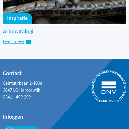
Foto's en tekeningen maken.
Monsters nemen.
Voorwerpen (of delen daarvan) meenemen
Inspiratie
Wat houdt de Arboregeling in?
voor onderzoek.
Arbocatalogi
Welke maatregelen mag de Nederlandse
Lees meer
Arbeidsinspectie treffen?
Contact
Ceintuurbaan 2-100a
3847 LG Harderwijk
0341 - 499 299
Mondelinge afspraak: is er geen sprake van een
ernstige overtreding, dan kan de inspecteur een
Inloggen
mondelinge afspraak met de werkgever maken,
als hij erop vertrouwt dat deze de overtreding