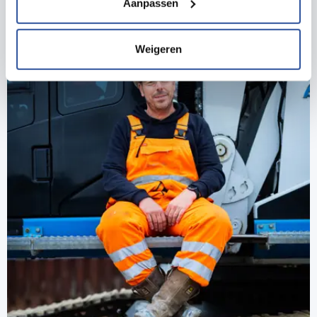
Aanpassen
Onderzoek: dit vindt plaats naar aanleiding van
Zijn er hulpmiddelen om aan de REACH-
klachten en ongevallen. Werkgevers zijn
verplichtingen te voldoen?
verplicht arbeidsongevallen die leiden tot
Weigeren
ziekenhuisopname, blijvend letsel of overlijden
altijd te melden aan de Nederlandse
Arbeidsinspectie. De onderzoeken zijn erop
gericht de oorzaak op te sporen, de overtreding
op te heffen en herhaling te voorkomen.
Wat zijn de bevoegdheden van de Nederlandse
Arbeidsinspectie?
Welke verplichtingen kent REACH voor de
gebruiker?
Metingen verrichten.