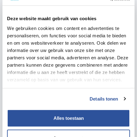
van werknemers.
Te lange werktijden en/of te korte rusttijden.
Deze website maakt gebruik van cookies
Betaling onder het minimumloon.
Illegale werknemers laten werken
We gebruiken cookies om content en advertenties te
(arbeidsmarktfraude).
personaliseren, om functies voor social media te bieden
wetten.overheid.nl
en om ons websiteverkeer te analyseren. Ook delen we
Geen of lage naleving van de wetgeving in het
informatie over uw gebruik van onze site met onze
algemeen.
partners voor social media, adverteren en analyse. Deze
Wat houdt het Arbobesluit in?
partners kunnen deze gegevens combineren met andere
Inspecties en onderzoeken
Inspiratie
Hoe zijn producten te herkennen die onder de
informatie die u aan ze heeft verstrekt of die ze hebben
verzameld op basis van uw gebruik van hun services.
REACH wetgeving vallen?
Collectieve arbeidsovereenkomst (cao)
Lees meer
Details tonen
Inspecties: het accent ligt hierbij bij branches
waar arbeidsmarktfraude of grote risico's voor
Alles toestaan
veiligheid en gezondheid van de werknemers
worden verwacht.