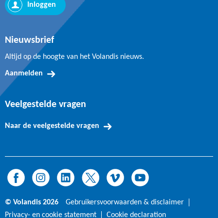
Inloggen
zonder verdere dwang zal opheffen (dit geldt
alleen voor overtredingen van
Arbeidsomstandighedenwet en
Nieuwsbrief
Arbeidstijdenwet).
Altijd op de hoogte van het Volandis nieuws.
Waarschuwing of eis: de Nederlandse
Aanmelden
Arbeidsinspectie kan ook een schriftelijke
waarschuwing geven of een'eis tot naleving van
Veelgestelde vragen
de wet'. Daarbij wordt een termijn gesteld
waarbinnen de overtreding moet zijn
Naar de veelgestelde vragen
opgeheven. Na afloop van deze termijn kan de
inspecteur controleren of de overtreding naar
behoren is opgeheven. Is dat niet het geval, dan
maakt de inspecteur een boeterapport op.
Boeterapport: de inspecteur zegt direct een
boeterapport aan, als er sprake is van een
© Volandis 2026
Gebruikersvoorwaarden & disclaimer
ernstige overtreding, of als bij controle blijkt dat
Privacy- en cookie statement
Cookie declaration