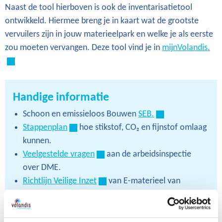
Naast de tool hierboven is ook de inventarisatietool
ontwikkeld. Hiermee breng je in kaart wat de grootste
vervuilers zijn in jouw materieelpark en welke je als eerste
zou moeten vervangen. Deze tool vind je in
mijnVolandis.
Handige informatie
Schoon en emissieloos Bouwen
SEB.
Stappenplan
hoe stikstof, CO₂ en fijnstof omlaag
kunnen.
Veelgestelde vragen
aan de arbeidsinspectie
over DME.
Richtlijn Veilige Inzet
van E-materieel van
BouwendNL.
Veiligheid van zero-emissiematerieel in de logistiek
en bouw
van het Nederlands Instituut Publieke