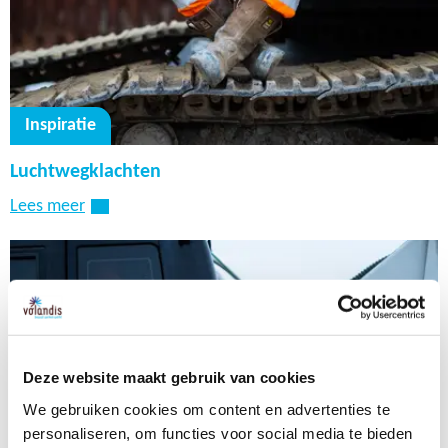
huidklachten
Was je handen alleen als het nodig is en gebruik
dan een milde zeep of mild reinigingsmiddel.
Inspiratie
Droog je handen na het wassen goed af met een
schone, droge handdoek en smeer uw handen in
Luchtwegklachten
met een verzorgende crème.
Lees meer
Deze website maakt gebruik van cookies
We gebruiken cookies om content en advertenties te
personaliseren, om functies voor social media te bieden