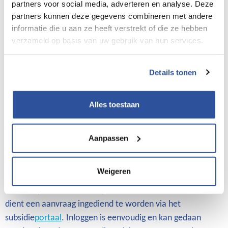
partners voor social media, adverteren en analyse. Deze
die onder de cao Bouw & Infra vallen.
partners kunnen deze gegevens combineren met andere
informatie die u aan ze heeft verstrekt of die ze hebben
De werknemer volgt de bbl3 opleiding bij
verzameld op basis van uw gebruik van hun services.
belanghebbende en deze heeft hiertoe met de
werknemer een beroepspraktijkvormingsovereenkomst
voor de duur van de opleiding en een
Details tonen
arbeidsovereenkomst voor ten minste 32 uur per week
gesloten.
Alles toestaan
Een volledig overzicht van alle voorwaarden vind je in het
'Reglement subsidie Doorleerbonus’. Bekijk het reglement
Aanpassen
hier
.
Weigeren
Aanvraag en uitbetaling
Om aanspraak te maken op de subsidie Doorleerbonus
dient een aanvraag ingediend te worden via het
subsidie
portaal
. Inloggen is eenvoudig en kan gedaan