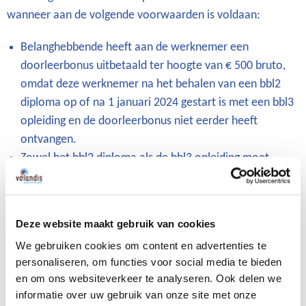
wanneer aan de volgende voorwaarden is voldaan:
Belanghebbende heeft aan de werknemer een
doorleerbonus uitbetaald ter hoogte van € 500 bruto,
omdat deze werknemer na het behalen van een bbl2
diploma op of na 1 januari 2024 gestart is met een bbl3
opleiding en de doorleerbonus niet eerder heeft
ontvangen.
Zowel het bbl2 diploma als de bbl3 opleiding moet
liggen in het domein:
Bouw en infra,
Deze website maakt gebruik van cookies
Afbouw, hout en onderhoud, of
Techniek en procesindustrie.
We gebruiken cookies om content en advertenties te
personaliseren, om functies voor social media te bieden
Niet te verwarren met de verschillende cao's. De
en om ons websiteverkeer te analyseren. Ook delen we
informatie over uw gebruik van onze site met onze
afspraken gelden alleen voor werkgevers en werknemers