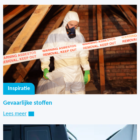
Kan ik zelf meerdere locaties
toevoegen?
Is het mogelijk om alles op 1 locatie te
registreren als een soort opslaglocatie
en dat je van daaruit stoffen
'meeneemt' naar een werklocatie?
Is ieder locatie een aparte regel of komt
er een in-uitklap structuur?
Wanneer worden stap 2 (beoordelen)
Inspiratie
en stap 3 (maatregelen) van het
vierstappenmodel NLA ondersteund?
Gevaarlijke stoffen
Lees meer
Kan ik zelf blootstellingsberekeningen
doen in de tool? Komt er een koppeling
naar een eenvoudig rekenmodel?