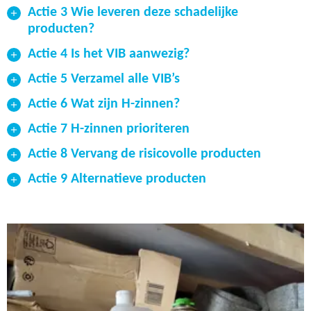
Actie 3 Wie leveren deze schadelijke
producten?
Actie 4 Is het VIB aanwezig?
Actie 5 Verzamel alle VIB’s
Actie 6 Wat zijn H-zinnen?
Actie 7 H-zinnen prioriteren
Actie 8 Vervang de risicovolle producten
Actie 9 Alternatieve producten
Prioriteit
H-zinnen
1
H334, H340, H341 en H350