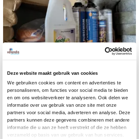
H300, H310, H330, H351, H360, H361, H362,
2
H372
H301, H311, H314, H317, H318, H331, H335,
3
H370 en H373
4
H302, H312, H332, H371
5
Overige H-zinnen
Deze website maakt gebruik van cookies
We gebruiken cookies om content en advertenties te
Workshops
personaliseren, om functies voor social media te bieden
hier
en om ons websiteverkeer te analyseren. Ook delen we
Wil jij aan de slag met het registreren van
informatie over uw gebruik van onze site met onze
schadelijke stoffen die gebruikt worden door jouw
partners voor social media, adverteren en analyse. Deze
bedrijf? En wil je meer weten over de Schadelijke
partners kunnen deze gegevens combineren met andere
Stoffen Assistent? Volg dan kosteloos en
informatie die u aan ze heeft verstrekt of die ze hebben
vrijblijvend een workshops.
verzameld op basis van uw gebruik van hun services.
hier