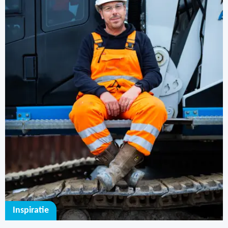
Kent Chemrade alle verschillende
ruimten en afmetingen? Komen er
meerdere scenario’s per product?
Waarin verschilt de tool t.o.v. andere
tools?
Is het de verwachting dat de werkvloer
de WIK's kunnen inzien?
Is het al mogelijk de gevaren te vinden
rondom de opslag van lithium-ION
batterijen en dito accu’s? Batterijen zijn
zelf ontbrandend (zouden in klasse 5
moeten vallen) en daarbij ontsnappen
giftige gassen en stoffen.
Inspiratie
Zal het in de toekomst mogelijk zijn om
toegang te krijgen als het bedrijf niet is