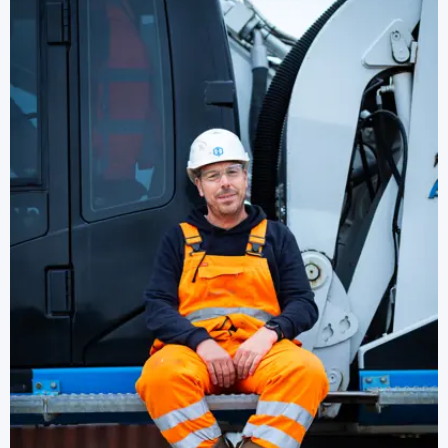
Is er een handleiding van de tool?
klik hier
Kunnen we ook emissiestoffen
registreren? Dit zijn stoffen die
vrijkomen tijdens het werk, bijvoorbeeld
lasrook, kwartsstof, etc.
Gaan de werkgroepen ook aan de slag
met stoffen zonder eigenaar zoals
kwartsstoffen of lasrook?
Komt er een app waarmee eenvoudig
producten te scannen zijn?
Hoeveel kost het gebruik van de SSA?
Ik heb een mijnVolandis-account, maar
de SSA doet het niet. Hoe kan dat?
mijnVolandis