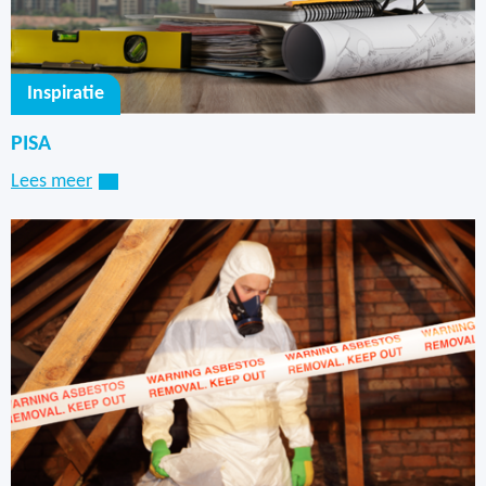
Inspiratie
NOOIT
ademhalingsbescherming
PISA
Lees meer