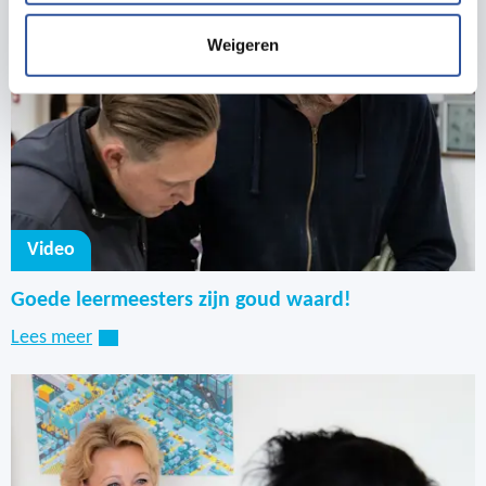
wanneer je de bevestiging wilt zien, dan klik je op
de knop ‘Bevestiging tonen’.
Weigeren
Inloggen op het cursusportaal;
Ga naar ‘Leermeestercursussen’;
Video
Klik op Leermeesters en dan op certificaten:
Goede leermeesters zijn goud waard!
Lees meer
Druk op de betreffende persoon.