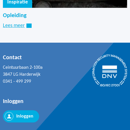
Inspiratie
Opleiding
Lees meer
Contact
Ceintuurbaan 2-100a
3847 LG Harderwijk
0341 - 499 299
Inloggen
Inloggen