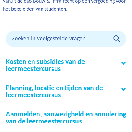
vanuit de cao Bouw & Infra recht op een vergoeding voor
het begeleiden van studenten.
Kosten en subsidies van de
leermeestercursus
Planning, locatie en tijden van de
Wat zijn de kosten van de cursus?
leermeestercursus
Wanneer krijg ik als werkgever subsidie
voor de cursuskosten?
Aanmelden, aanwezigheid en annulering
Wanneer worden de cursussen gegeven?
van de leermeestercursus
Het hele jaar door, behalve tijdens de Bouwvak en
Hoe ontvang ik als werkgever de