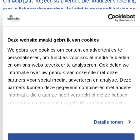
ClimApp gaat nog een stap verder. Die houdt zelfs rekening
met je lichaamskenmerken. Je krijgt je persoonlijk risico op
oververhitting te zien.
Werk slim
Deze website maakt gebruik van cookies
Ondertussen blijft het belangrijk om het werk zo in te
We gebruiken cookies om content en advertenties te
richten dat de hittebelasting zo laag mogelijk is. Probeer
personaliseren, om functies voor social media te bieden
het zware werk in de ochtendkoelte in te plannen, kijk of
en om ons websiteverkeer te analyseren. Ook delen we
er schaduw gemaakt kan worden, zorg voor een koele
informatie over uw gebruik van onze site met onze
pauzeplek, pauzeer vaker, drink extra water, ga na of
partners voor social media, adverteren en analyse. Deze
koelere kleding mogelijk is, blijf je huid bedekken tegen de
partners kunnen deze gegevens combineren met andere
zon (koeler en beter tegen verbranding), zorg zo mogelijk
informatie die u aan ze heeft verstrekt of die ze hebben
voor ventilatie en maak eventueel gebruik van koelvesten.
verzameld op basis van uw gebruik van hun services.
Let op elkaar
Details tonen
Het is altijd belangrijk een beetje op elkaar te letten, maar
bij warm weer helemaal. Als je merkt dat je collega minder