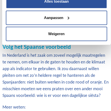
Alles toestaan
goed uit zijn woorden komt, of als je aan jezelf merkt dat
je duizelig wordt, stop dan met werken. Andere rode
vlaggen zijn hartkloppingen, vochtophoping in armen en
Aanpassen
benen, vermoeidheid, slapte en verlies aan concentratie.
Bij extreme oververhitting en bewusteloosheid moet je
Weigeren
vanzelfsprekend zo snel mogelijk de hulpdiensten bellen.
Volg het Spaanse voorbeeld
In Nederland is het zaak om zoveel mogelijk maatregelen
te nemen, om elkaar in de gaten te houden en de klimaat
app als indicator te gebruiken. Ik zou daarnaast willen
pleiten om net zo’n heldere regel te hanteren als de
Spanjaarden: niet buiten werken in code rood of oranje. En
misschien moeten we eens praten over een ander mooi
Spaans voorbeeld: wie is er voor een dagelijkse siësta?
Meer weten: