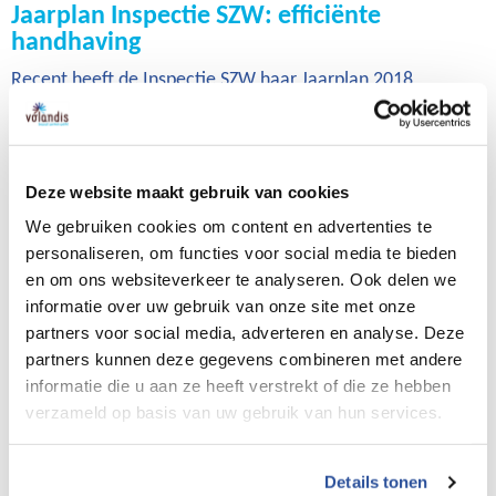
Jaarplan Inspectie SZW: efficiënte
handhaving
Recent heeft de Inspectie SZW haar Jaarplan 2018
gepubliceerd. Daarin constateert de organisatie de
verwachting van een stijging van het aantal ongevallen en
een verhoogd risico op onveilig, ongezond en oneerlijk
Deze website maakt gebruik van cookies
werk door een groeiende economie. Reden voor de
We gebruiken cookies om content en advertenties te
overheid om extra budget beschikbaar te stellen voor
personaliseren, om functies voor social media te bieden
efficiënte handhaving.
en om ons websiteverkeer te analyseren. Ook delen we
informatie over uw gebruik van onze site met onze
In het regeerakkoord is extra budget beschikbaar gesteld
partners voor social media, adverteren en analyse. Deze
voor het versterken van de handhavingsketen. Komend
partners kunnen deze gegevens combineren met andere
jaar gaat de Inspectie daarvoor het fundament leggen. In
informatie die u aan ze heeft verstrekt of die ze hebben
2022 moet de uitbreiding gereed zijn. Circa driekwart van
verzameld op basis van uw gebruik van hun services.
de totale capaciteitsuitbreiding wordt ingezet voor het
bestrijden van oneerlijk werk, onderbetaling en uitbuiting.
Details tonen