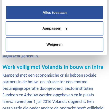
Bij het versterken van de handhavingsketen is
samenwerking een sleutelwoord. Daarbij werkt de
Alles toestaan
Inspectie zoveel mogelijk samen met andere
toezichthouders. Ze doet dit bij inspecties en door het
Aanpassen
steeds efficiënter delen van waardevolle data. Doel is een
betere handhaving, met zo min mogelijk belemmeringen
voor goed presterende bedrijven. Daar waar bewust de
Weigeren
wet wordt overtreden grijpt de Inspectie met extra
slagkracht gericht in.
Werk veilig met Volandis in bouw en infra
Kampend met een economische crisis hebben sociale
partners in de bouw- en infrasector een enorme
bezuinigingsoperatie doorgevoerd. Sectorinstituten
Fundeon en Arbouw werden opgeheven en in plaats
hiervan werd per 1 juli 2016 Volandis opgericht. Een
organisatie die onder andere de opdracht heeft veiligheid