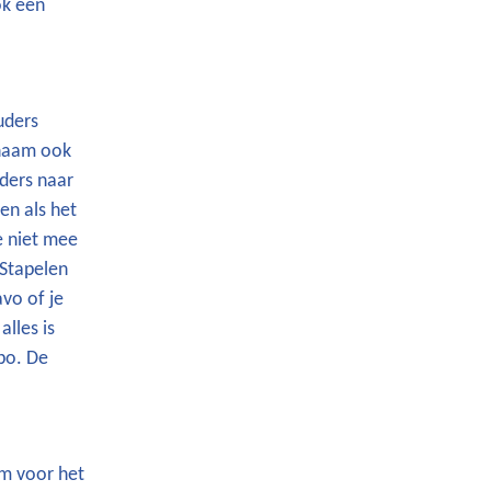
ok een
uders
 naam ook
ders naar
en als het
e niet mee
 Stapelen
vo of je
lles is
bo. De
em voor het