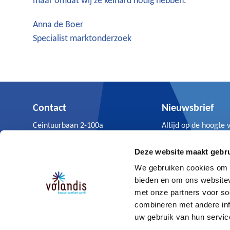
maar omdat wij ze keihard nodig hebben.
Anna de Boer
Specialist marktonderzoek
Contact
Nieuwsbrief
Ceintuurbaan 2-100a
Altijd op de hoogte 
3847 LG Harderwijk
Volandis nieuws.
0341 - 499 299
Deze website maakt gebru
Aanmelden
We gebruiken cookies om c
bieden en om ons websitev
met onze partners voor so
combineren met andere inf
© Volandis 2026
Gebruikersvoorwaarden & disclaimer
uw gebruik van hun servic