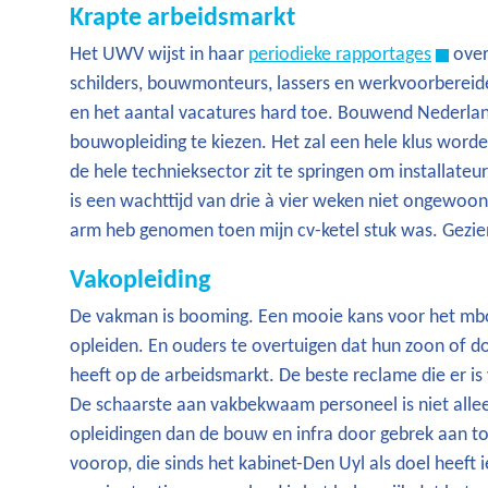
Krapte arbeidsmarkt
Het UWV wijst in haar
periodieke rapportages
over
schilders, bouwmonteurs, lassers en werkvoorbereid
en het aantal vacatures hard toe. Bouwend Nederla
bouwopleiding te kiezen. Het zal een hele klus word
de hele technieksector zit te springen om installateur
is een wachttijd van drie à vier weken niet ongewoon. 
arm heb genomen toen mijn cv-ketel stuk was. Gezi
Vakopleiding
De vakman is booming. Een mooie kans voor het mbo
opleiden. En ouders te overtuigen dat hun zoon of d
heeft op de arbeidsmarkt. De beste reclame die er is
De schaarste aan vakbekwaam personeel is niet allee
opleidingen dan de bouw en infra door gebrek aan to
voorop, die sinds het kabinet-Den Uyl als doel heeft