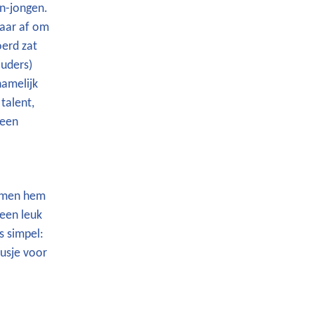
n-jongen.
raar af om
oerd zat
ouders)
namelijk
talent,
Geen
oemen hem
een leuk
s simpel:
lusje voor