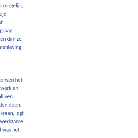
k mogelijk,
tijd
et
 graag
oen dan ze
amenleving
mensen het
e werk en
lijven.
uden doen.
kraan, legt
e werkzame
l was het