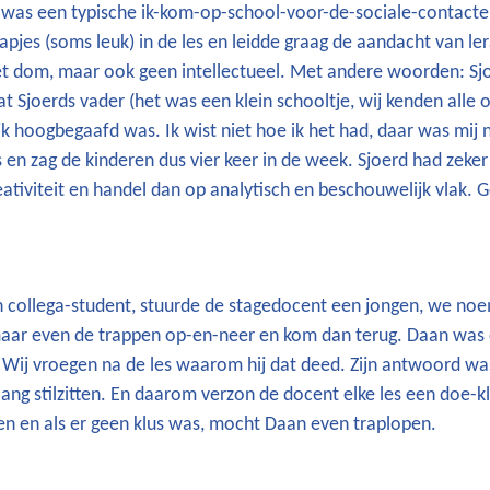
was een typische ik-kom-op-school-voor-de-sociale-contacte
rapjes (soms leuk) in de les en leidde graag de aandacht van le
 niet dom, maar ook geen intellectueel. Met andere woorden: Sj
 Sjoerds vader (het was een klein schooltje, wij kenden alle 
jk hoogbegaafd was. Ik wist niet hoe ik het had, daar was mij 
s en zag de kinderen dus vier keer in de week. Sjoerd had zeker 
ativiteit en handel dan op analytisch en beschouwelijk vlak. 
een collega-student, stuurde de stagedocent een jongen, we n
 maar even de trappen op-en-neer en kom dan terug. Daan was 
e. Wij vroegen na de les waarom hij dat deed. Zijn antwoord wa
 lang stilzitten. En daarom verzon de docent elke les een doe-k
ëren en als er geen klus was, mocht Daan even traplopen.