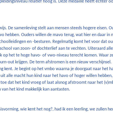
opleidingsniveau relatief hoog is. Deze medaille heeft echter o
wijs. De samenleving stelt aan mensen steeds hogere eisen. O
vwo hebben. Ouders willen de mavo terug, wat hier en daar in
choolleidingen en -besturen. Regelmatig komt het voor dat ou
chool van zoon- of dochterlief aan te vechten. Uiteraard alle
aak op het te hoge havo- of vwo-niveau terecht komen. Waar z
urn-out krijgen. De term afstromen is een nieuw verschijnsel.
ang kent. Je begint op het vmbo waarna je doorgaat naar het ha
it alle macht hun kind naar het havo of hoger willen hebben, a
toe dat het kind vroeg of laat alsnog afstroomt naar het (v)m
van het kind makkelijk kan aantasten.
sisvorming, wie kent het nog?, had ik een leerling, we zullen h