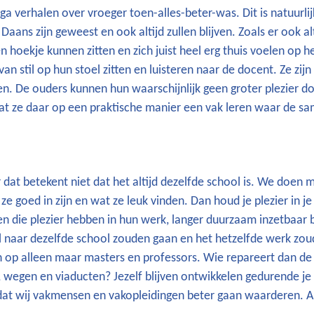
a verhalen over vroeger toen-alles-beter-was. Dit is natuurlij
Daans zijn geweest en ook altijd zullen blijven. Zoals er ook al
en hoekje kunnen zitten en zich juist heel erg thuis voelen op h
 stil op hun stoel zitten en luisteren naar de docent. Ze zijn
. De ouders kunnen hun waarschijnlijk geen groter plezier d
dat ze daar op een praktische manier een vak leren waar de s
dat betekent niet dat het altijd dezelfde school is. We doen 
ze goed in zijn en wat ze leuk vinden. Dan houd je plezier in j
en die plezier hebben in hun werk, langer duurzaam inzetbaar b
 naar dezelfde school zouden gaan en het hetzelfde werk zo
n op alleen maar masters en professors. Wie repareert dan de 
 wegen en viaducten? Jezelf blijven ontwikkelen gedurende j
 dat wij vakmensen en vakopleidingen beter gaan waarderen. A