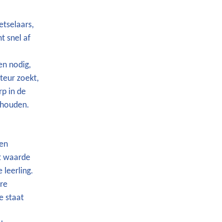
tselaars,
t snel af
en nodig,
ateur zoekt,
rp in de
nhouden.
wen
at waarde
 leerling.
ere
e staat