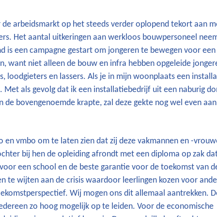
 de arbeidsmarkt op het steeds verder oplopend tekort aan me
ers. Het aantal uitkeringen aan werkloos bouwpersoneel neem
nd is een campagne gestart om jongeren te bewegen voor een
en, want niet alleen de bouw en infra hebben opgeleide jonger
s, loodgieters en lassers. Als je in mijn woonplaats een install
Met als gevolg dat ik een installatiebedrijf uit een naburig do
en de bovengenoemde krapte, zal deze gekte nog wel even aa
 en vmbo om te laten zien dat zij deze vakmannen en -vrou
ochter bij hen de opleiding afrondt met een diploma op zak d
 voor een school en de beste garantie voor de toekomst van de
n te wijten aan de crisis waardoor leerlingen kozen voor and
ekomstperspectief. Wij mogen ons dit allemaal aantrekken. D
 iedereen zo hoog mogelijk op te leiden. Voor de economische