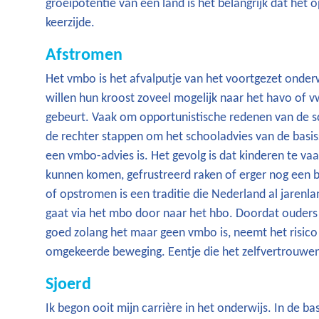
groeipotentie van een land is het belangrijk dat het 
keerzijde.
Afstromen
Het vmbo is het afvalputje van het voortgezet onder
willen hun kroost zoveel mogelijk naar het havo of 
gebeurt. Vaak om opportunistische redenen van de s
de rechter stappen om het schooladvies van de basiss
een vmbo-advies is. Het gevolg is dat kinderen te v
kunnen komen, gefrustreerd raken of erger nog een b
of opstromen is een traditie die Nederland al jarenl
gaat via het mbo door naar het hbo. Doordat ouders u
goed zolang het maar geen vmbo is, neemt het risico 
omgekeerde beweging. Eentje die het zelfvertrouwen 
Sjoerd
Ik begon ooit mijn carrière in het onderwijs. In de ba