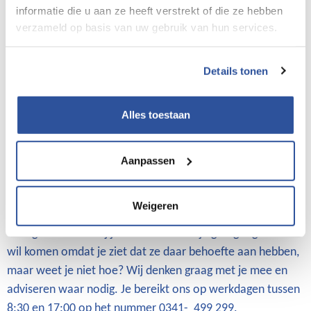
veel hooi op hun vork nemen waardoor zij op latere
informatie die u aan ze heeft verstrekt of die ze hebben
verzameld op basis van uw gebruik van hun services.
leeftijd klachten krijgen en niet gezond hun pensioen
kunnen halen. “Als goed werkgever wil je de mensen niet
opbranden”, zegt Monique van Dordregt. In de voorlichting
Details tonen
over de 55+-regeling voor ouderen, wijst het bedrijf dus
tegelijkertijd de jongere werknemers op de mogelijkheid
Alles toestaan
van een vierdaagse werkweek. Op deze manier wil het
bedrijf gezondheidsklachten zoveel mogelijk voorkomen.
Aanpassen
Dat wil ik ook
Kun jij wel wat (adem)ruimte gebruiken, maar weet je niet
Weigeren
hoe jij het gesprek hierover kunt aangaan met jouw
werkgever? Of heb jij werknemers die je graag tegemoet
wil komen omdat je ziet dat ze daar behoefte aan hebben,
maar weet je niet hoe? Wij denken graag met je mee en
adviseren waar nodig. Je bereikt ons op werkdagen tussen
8:30 en 17:00 op het nummer 0341- 499 299.