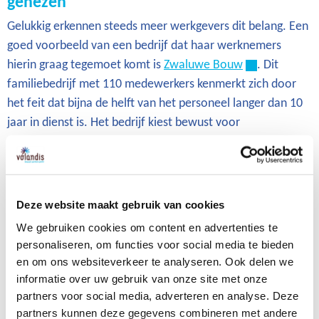
genezen
Gelukkig erkennen steeds meer werkgevers dit belang. Een
goed voorbeeld van een bedrijf dat haar werknemers
hierin graag tegemoet komt is
Zwaluwe Bouw
. Dit
familiebedrijf met 110 medewerkers kenmerkt zich door
het feit dat bijna de helft van het personeel langer dan 10
jaar in dienst is. Het bedrijf kiest bewust voor
maatschappelijk verantwoord ondernemen. Monique van
Dordregt (hoofd Personeelszaken) verwoordt het als volgt:
“Het is belangrijk dat wij mensen-mensen blijven in een
zakelijke wereld.”
Deze website maakt gebruik van cookies
We gebruiken cookies om content en advertenties te
Daarom vinden ze bij Zwaluwe Bouw dat voorkomen beter
personaliseren, om functies voor social media te bieden
is dan genezen. Doordrongen van de noodzaak om
en om ons websiteverkeer te analyseren. Ook delen we
duurzaam te werken, wijst het bedrijf ook dertigers op de
informatie over uw gebruik van onze site met onze
mogelijkheid van een vierdaagse werkweek. Zwaluwe
partners voor social media, adverteren en analyse. Deze
Bouw wil hiermee voorkomen dat jongere werknemers te
partners kunnen deze gegevens combineren met andere