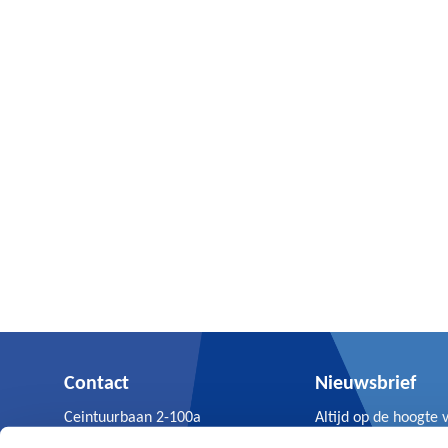
Contact
Nieuwsbrief
Ceintuurbaan 2-100a
Altijd op de hoogte 
3847 LG Harderwijk
Volandis nieuws.