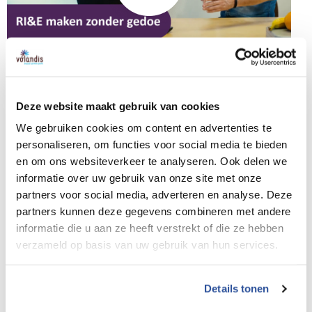
Ieder bedrijf met werknemers in dienst moet een risico-
inventarisatie en -evaluatie (RI&E) en een plan van aanpak
Deze website maakt gebruik van cookies
hebben uitgevoerd. Deze verplichting is vastgelegd in de
We gebruiken cookies om content en advertenties te
Arbowet. De RI&E Bouwnijverheid is een online applicatie
personaliseren, om functies voor social media te bieden
en om ons websiteverkeer te analyseren. Ook delen we
waarmee bedrijven op eenvoudige wijze zelf een RI&E en
informatie over uw gebruik van onze site met onze
een plan van aanpak (PvA) kunnen maken, zonder
partners voor social media, adverteren en analyse. Deze
inschakeling van deskundigen.
partners kunnen deze gegevens combineren met andere
informatie die u aan ze heeft verstrekt of die ze hebben
Meer informatie over de RI&E
.
verzameld op basis van uw gebruik van hun services.
Details tonen