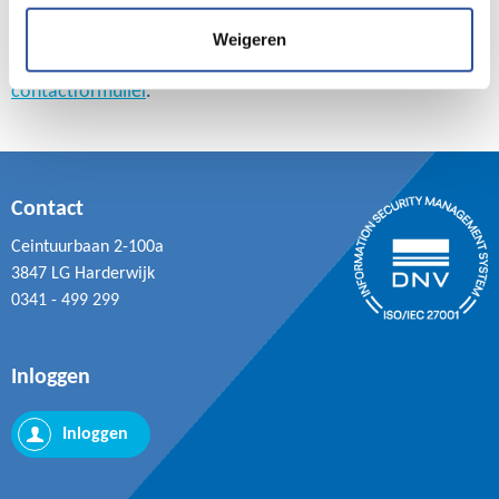
Heb je vragen of wil je meer weten? Neem gerust contact
Weigeren
met ons op via de chat, telefonisch of het
contactformulier
.
Contact
Ceintuurbaan 2-100a
3847 LG Harderwijk
0341 - 499 299
Inloggen
Inloggen