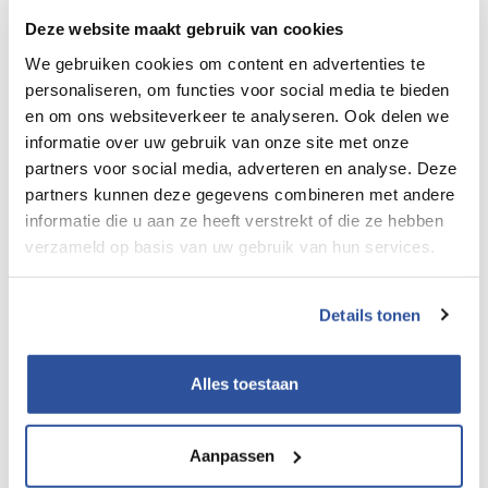
Mis deze kans niet om meer te leren over hoe de
Deze website maakt gebruik van cookies
Schadelijke Stoffen Assistent jou kan helpen om een veilige
en gezonde werkomgeving te creëren!
We gebruiken cookies om content en advertenties te
personaliseren, om functies voor social media te bieden
en om ons websiteverkeer te analyseren. Ook delen we
informatie over uw gebruik van onze site met onze
Explainer video en poster
partners voor social media, adverteren en analyse. Deze
Tijdens het webinar werd een explainer video getoond en
partners kunnen deze gegevens combineren met andere
informatie die u aan ze heeft verstrekt of die ze hebben
werd er uitgegegeven aan de hand van een poster hoe je
verzameld op basis van uw gebruik van hun services.
alvast de eerste stappen kunt zetten.
Bekijk de
explainer video hier
Details tonen
Bekijk de
poster hier
Ervaring Knipscheer Infrastructuur
Alles toestaan
Benieuwd naar de ervaring van anderen?
Lees hier over de
ervaring van KAM-coördinator Iris Schuur van Knipscheer
Aanpassen
Infrastructuur
.