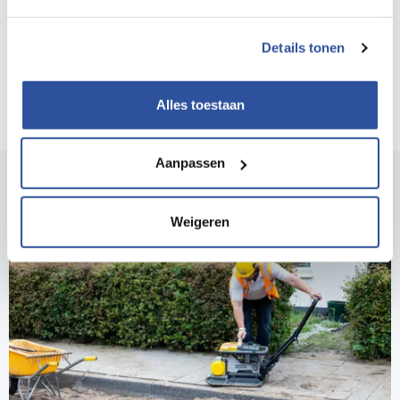
Arbeidsinspectie handhavend optreden richting de
opdrachtgever en coördinator ontwerpfase.
Details tonen
Bron: Bouwend Nederland
Alles toestaan
Aanpassen
Ook interessant voor jou?
Weigeren