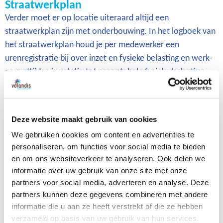
Straatwerkplan
Verder moet er op locatie uiteraard altijd een
straatwerkplan zijn met onderbouwing. In het logboek van
het straatwerkplan houd je per medewerker een
urenregistratie bij over inzet en fysieke belasting en werk-
en rusttijden in relatie tot acceptabele fysieke belasting.
Zie hiervoor hoofdstuk 4.3 Borging in de praktijk Ad. C van
publicatie CROW 324.
Deze website maakt gebruik van cookies
Ga het gesprek aan met de opdrachtgever
Het advies is dan ook om goed na te gaan of je een
We gebruiken cookies om content en advertenties te
personaliseren, om functies voor social media te bieden
opdracht binnen deze wettelijke kaders kan uitvoeren.
en om ons websiteverkeer te analyseren. Ook delen we
Opdrachtgevers mogen volgens de Arbowetgeving geen
informatie over uw gebruik van onze site met onze
opdracht voor onnodig handmatig straatwerk geven. Als je
partners voor social media, adverteren en analyse. Deze
straatwerk machinaal kan uitvoeren en in de opdracht
partners kunnen deze gegevens combineren met andere
staat dat het handmatig gebeurt, dan zal de
informatie die u aan ze heeft verstrekt of die ze hebben
Arbeidsinspectie het project zeker stilleggen. Ook zal de
verzameld op basis van uw gebruik van hun services.