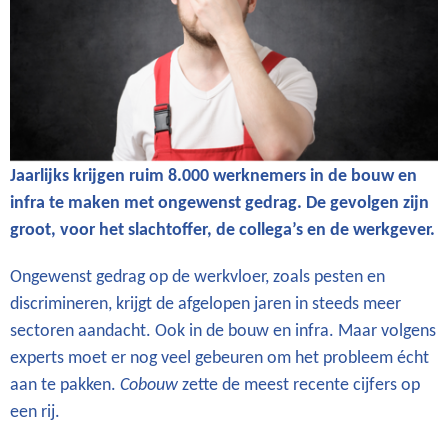
Jaarlijks krijgen ruim 8.000 werknemers in de bouw en
infra te maken met ongewenst gedrag. De gevolgen zijn
groot, voor het slachtoffer, de collega’s en de werkgever.
Ongewenst gedrag op de werkvloer, zoals pesten en
discrimineren, krijgt de afgelopen jaren in steeds meer
sectoren aandacht. Ook in de bouw en infra. Maar volgens
experts moet er nog veel gebeuren om het probleem écht
aan te pakken.
Cobouw
zette de meest recente cijfers op
een rij.