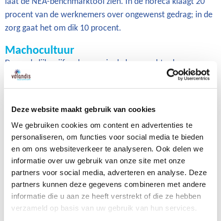
laat de NEA-benchmarktool zien. In de horeca klaagt 20
procent van de werknemers over ongewenst gedrag; in de
zorg gaat het om dik 10 procent.
Machocultuur
De werkelijke cijfers kunnen in de bouw echter hoger
liggen, stelt Ingrid de Laat van de arbodienst Richting. Zij
werkt als vertrouwenspersoon in diverse branches en ze
merkt dat vooral medewerkers in de bouwsector het lastig
Deze website maakt gebruik van cookies
vinden naar haar toe te stappen. “Dit heeft te maken met
We gebruiken cookies om content en advertenties te
de machocultuur. Het idee van ‘stel je niet aan, gewoon
personaliseren, om functies voor social media te bieden
doorbijten’. Het kan zijn dat de werkelijke gevallen
en om ons websiteverkeer te analyseren. Ook delen we
daardoor hoger liggen, al is dat een aanname.” De
informatie over uw gebruik van onze site met onze
vertrouwenspersoon krijgt sinds het schandaal bij The
partners voor social media, adverteren en analyse. Deze
Voice meer meldingen, ook uit de bouw.
partners kunnen deze gegevens combineren met andere
informatie die u aan ze heeft verstrekt of die ze hebben
Ongewenst gedrag in de bouw is volgens experts een groot
verzameld op basis van uw gebruik van hun services.
probleem. Ook al springt de bouw- en infrasector er in