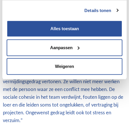
vergelijking met andere sectoren er niet direct uit, dat
Details tonen
jaarlijks zo’n 8.000 mensen ermee te maken hebben is té
veel, stelt Barteld Dijkman, arbeid- en organisatiespecialist
Alles toestaan
van Volandis. “Elk slachtoffer is er een te veel.”
Impact
Aanpassen
De gevolgen van ongewenst gedrag zijn volgens hem niet
te onderschatten. Voor het slachtoffer, maar ook voor het
team, de werkgever en zelfs een opdrachtgever kan de
Weigeren
impact enorm zijn, aldus Dijkman. “Slachtoffers gaan
vermijdingsgedrag vertonen. Ze willen niet meer werken
met de persoon waar ze een conflict mee hebben. De
sociale cohesie in het team verdwijnt, fouten liggen op de
loer en die leiden soms tot ongelukken, of vertraging bij
projecten. Ongewenst gedrag leidt ook tot stress en
verzuim.”