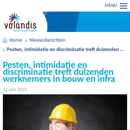
MENU
Home
Nieuwsberichten
Pesten, intimidatie en discriminatie treft duizenden werknemers in bouw en infra
Pesten, intimidatie en
discriminatie treft duizenden
werknemers in bouw en infra
12 mei 2023