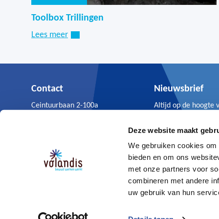
Toolbox Trillingen
Lees meer
Contact
Nieuwsbrief
Ceintuurbaan 2-100a
Altijd op de hoogte 
3847 LG Harderwijk
Volandis nieuws.
0341 - 499 299
Deze website maakt gebru
Aanmelden
We gebruiken cookies om c
bieden en om ons websitev
met onze partners voor so
combineren met andere inf
© Volandis 2026
Gebruikersvoorwaarden & disclaimer
uw gebruik van hun servic