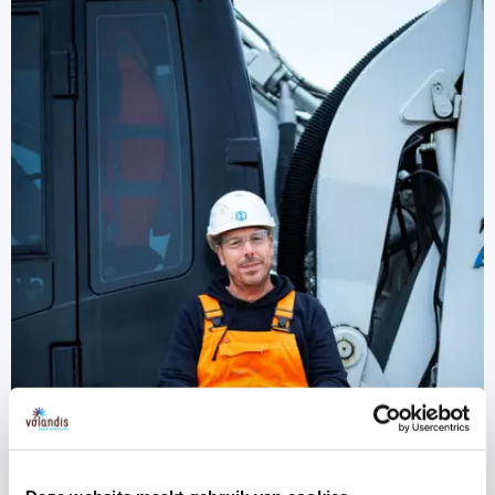
Het onderzoek is vrijwillig, de werkgever heeft
Intredekeuringen. De btw wordt niet vergoed.
geen geschiktheidsverklaring nodig om de
werknemer in zijn functie te laten werken.
BBL - 1 Intrede-onderzoek
Het Intrede-onderzoek kan worden uitgevoerd
BBL - 2 Intredekeuring
terwijl de werknemer al in dienst is.
BBL - 3 Intredekeuring
De arbodienst declareert het Vrijwillig Intrede-
BBL - 4 Intredekeuring
onderzoek direct bij Volandis, de werkgever
BOL - 1 Intrede-onderzoek
ontvangt geen factuur.
BOL - 2 Intrede-onderzoek
BOL - 3 Intrede-onderzoek
BOL - 4 Intrede-onderzoek