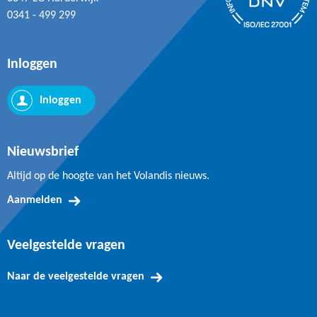
0341 - 499 299
Inloggen
Inloggen
Nieuwsbrief
Altijd op de hoogte van het Volandis nieuws.
Aanmelden
Veelgestelde vragen
Naar de veelgestelde vragen