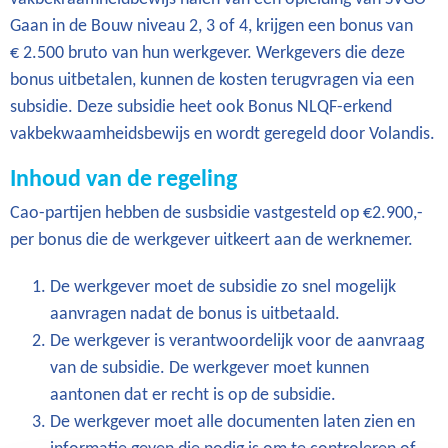
Gaan in de Bouw niveau 2, 3 of 4, krijgen een bonus van
€ 2.500 bruto van hun werkgever. Werkgevers die deze
bonus uitbetalen, kunnen de kosten terugvragen via een
subsidie. Deze subsidie heet ook Bonus NLQF-erkend
vakbekwaamheidsbewijs en wordt geregeld door Volandis.
Inhoud van de regeling
Cao-partijen hebben de susbsidie vastgesteld op €2.900,-
per bonus die de werkgever uitkeert aan de werknemer.
De werkgever moet de subsidie zo snel mogelijk
aanvragen nadat de bonus is uitbetaald.
De werkgever is verantwoordelijk voor de aanvraag
van de subsidie. De werkgever moet kunnen
aantonen dat er recht is op de subsidie.
De werkgever moet alle documenten laten zien en