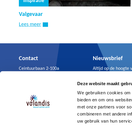
Inspiratie
Valgevaar
Lees meer
Contact
Nieuwsbrief
Ceintuurbaan 2-100a
Altijd op de hoogte 
3847 LG Harderwijk
Volandis nieuws.
0341 - 499 299
Deze website maakt gebru
Aanmelden
We gebruiken cookies om c
bieden en om ons websitev
met onze partners voor so
combineren met andere inf
© Volandis 2026
Gebruikersvoorwaarden & disclaimer
uw gebruik van hun servic