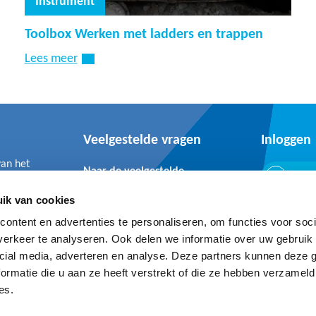
Instrument
Toolbox Werken met ladders en trappen
Lees meer
Veelgestelde vragen
Inloggen
van het
Naar de veelgestelde
Inlo
vragen
ik van cookies
ontent en advertenties te personaliseren, om functies voor soci
erkeer te analyseren. Ook delen we informatie over uw gebruik 
cial media, adverteren en analyse. Deze partners kunnen deze
ormatie die u aan ze heeft verstrekt of die ze hebben verzameld
Privacy- en cookie statement
Cookie declaration
es.