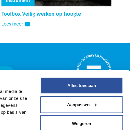
Instrument
Toolbox Veilig werken op hoogte
Lees meer
ggen
Alles toestaan
al media te
van onze site
Aanpassen
 gegevens
 op basis van
Weigeren