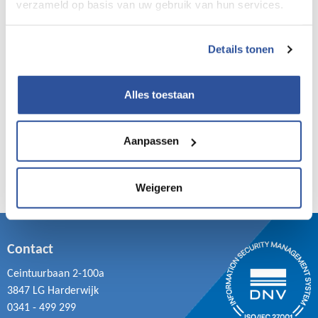
verzameld op basis van uw gebruik van hun services.
Gebruik de poster i.p.v. PowerPoint
voor het geven van de toolbox!
Details tonen
Alles toestaan
Aanpassen
Weigeren
Contact
Ceintuurbaan 2-100a
3847 LG Harderwijk
0341 - 499 299