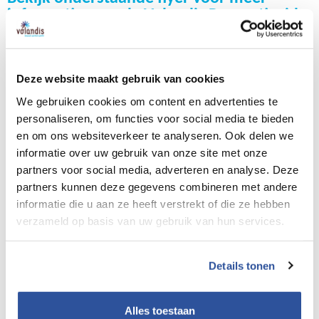
informatie over de Volandis Preventiegids.
Volandis Preventiegids flyer
Deze website maakt gebruik van cookies
We gebruiken cookies om content en advertenties te
personaliseren, om functies voor social media te bieden
en om ons websiteverkeer te analyseren. Ook delen we
informatie over uw gebruik van onze site met onze
partners voor social media, adverteren en analyse. Deze
Dienstverlener Preventiegids
partners kunnen deze gegevens combineren met andere
De Volandis Preventiegids is een online tool waar 10.000
informatie die u aan ze heeft verstrekt of die ze hebben
werkgevers in de Bouw & Infra en Afbouw toegang tot
verzameld op basis van uw gebruik van hun services.
hebben. Werkgevers die gebruikmaken van de
Preventiegids kunnen in deze gids diverse dienstverleners,
Details tonen
zoals jouw bedrijf, vinden. Werkgevers kijken in de
Preventiegids om hun team of individuele werknemer te
Alles toestaan
helpen bij thema's rondom duurzame inzetbaarheid. Door