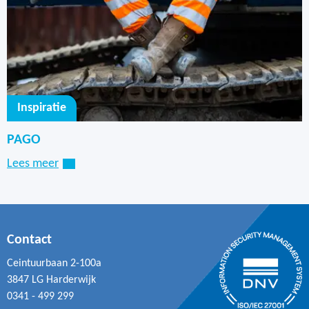
Inspiratie
PAGO
Lees meer
Contact
Ceintuurbaan 2-100a
3847 LG Harderwijk
0341 - 499 299