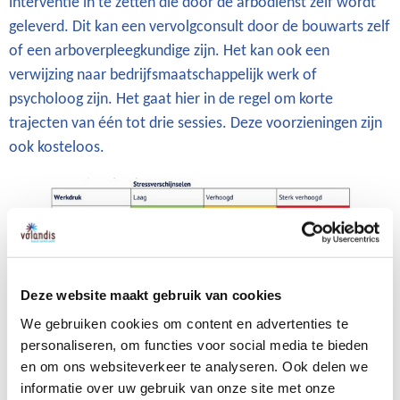
interventie in te zetten die door de arbodienst zelf wordt
geleverd. Dit kan een vervolgconsult door de bouwarts zelf
of een arboverpleegkundige zijn. Het kan ook een
verwijzing naar bedrijfsmaatschappelijk werk of
psycholoog zijn. Het gaat hier in de regel om korte
trajecten van één tot drie sessies. Deze voorzieningen zijn
ook kosteloos.
Figuur 1 - Indicatie voor interventie
Deze website maakt gebruik van cookies
Nieuw in 2025! Extra hulp voor
We gebruiken cookies om content en advertenties te
deelnemers aan E-health Gezondeboel
personaliseren, om functies voor social media te bieden
Werknemers die zelf online aan de slag gaan met hun
en om ons websiteverkeer te analyseren. Ook delen we
uitdagingen in balans, werkdruk, slapen, omgaan met
informatie over uw gebruik van onze site met onze