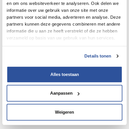
en om ons websiteverkeer te analyseren. Ook delen we
informatie over uw gebruik van onze site met onze
partners voor social media, adverteren en analyse. Deze
partners kunnen deze gegevens combineren met andere
Preventiezorgportaal
informatie die u aan ze heeft verstrekt of die ze hebben
De bouwarts, doktersassistent, DIA- en leefstijladviseur
verzameld op basis van uw gebruik van hun services.
werken allemaal in het preventiezorgportaal. Hier hebben
zij inzicht in de door jouw aangeleverde gegevens. Zij
Details tonen
leggen eenduidig de gesprekken en adviezen op
persoonsniveau vast. Hiermee borgen we de kwaliteit van
de preventiezorg.
Alles toestaan
Lees
hier
het persbericht over het preventiezorgportaal.
Aanpassen
Natuurlijk is na de start van dit portaal ook ruimte voor
doorontwikkeling. Tips, suggesties? Meld deze bij het team
IPZ:
ipz@volandis.nl
Weigeren