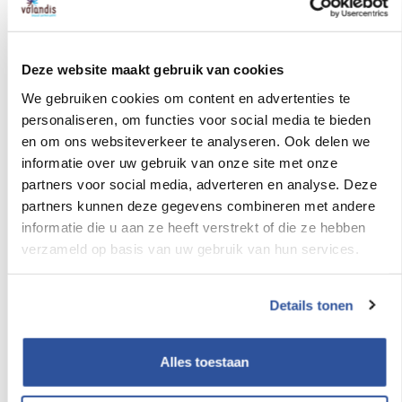
wel. Dit artikel zegt: als je werkzaamheden laat verrichten
door anderen, moet je ervoor zorgen dat dit veilig kan
gebeuren.
Deze website maakt gebruik van cookies
Ook bij Schiphol heeft de Arbeidsinspectie een eis
We gebruiken cookies om content en advertenties te
neergelegd die betrekking heeft op het
personaliseren, om functies voor social media te bieden
opdrachtgeverschap. Schiphol Group moet onder andere
en om ons websiteverkeer te analyseren. Ook delen we
informatie over uw gebruik van onze site met onze
zorgen voor verdergaande elektrificatie, zodat werkenden
partners voor social media, adverteren en analyse. Deze
(eigen personeel en dat van derden) niet langer worden
partners kunnen deze gegevens combineren met andere
blootgesteld aan kankerverwekkende uitlaatgassen van de
informatie die u aan ze heeft verstrekt of die ze hebben
diesel- en kerosineaangedreven arbeidsmiddelen
verzameld op basis van uw gebruik van hun services.
(karretjes, aggregaten, vliegtuigen, enzovoort).
Kortom, het is nooit alleen een zaak van de aannemers. De
Details tonen
opdrachtgevers hebben altijd een zorgplicht voor de
mensen die voor hen aan het werk zijn. Dat is wettelijk
Alles toestaan
vastgelegd in arbowet- en regelgeving.