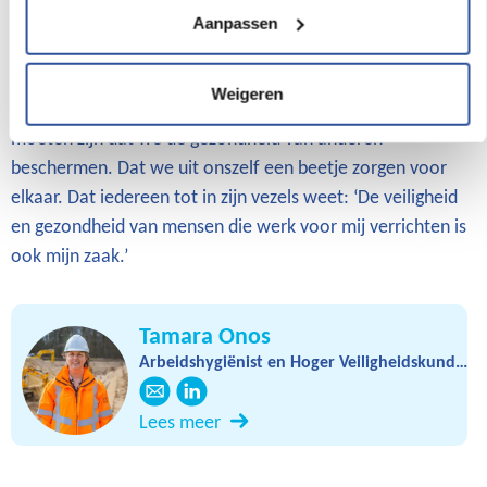
Hebben we die wettelijke stok achter de
Aanpassen
deur echt nodig?
De vraag is of we die wettelijke stok achter de deur nu echt
Weigeren
nodig hebben. Het zou toch eigenlijk vanzelfsprekend
moeten zijn dat we de gezondheid van anderen
beschermen. Dat we uit onszelf een beetje zorgen voor
elkaar. Dat iedereen tot in zijn vezels weet: ‘De veiligheid
en gezondheid van mensen die werk voor mij verrichten is
ook mijn zaak.’
Tamara Onos
Arbeidshygiënist en Hoger Veiligheidskundige
Lees meer