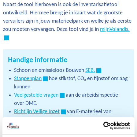
Naast de tool hierboven is ook de inventarisatietool
ontwikkeld. Hiermee breng je in kaart wat de grootste
vervuilers zijn in jouw materieelpark en welke je als eerste
zou moeten vervangen. Deze tool vind je in
mijnVolandis.
Handige informatie
Schoon en emissieloos Bouwen
SEB.
Stappenplan
hoe stikstof, CO₂ en fijnstof omlaag
kunnen.
Veelgestelde vragen
aan de arbeidsinspectie
over DME.
Richtlijn Veilige Inzet
van E-materieel van
BouwendNL.
Veiligheid van zero-emissiematerieel in de logistiek
en bouw
van het Nederlands Instituut Publieke