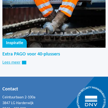
Inspiratie
Extra PAGO voor 40-plussers
Lees meer
Contact
Ceintuurbaan 2-100a
3847 LG Harderwijk