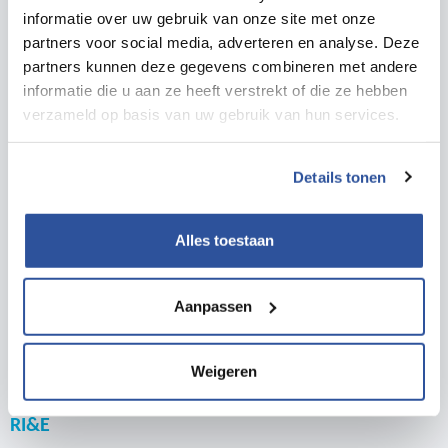
Maak je een risico-inventarisatie per
informatie over uw gebruik van onze site met onze
bouwactiviteit en per bouwfase.
partners voor social media, adverteren en analyse. Deze
Kun je op eenvoudige wijze je eigen ervaringen
partners kunnen deze gegevens combineren met andere
en inzichten integreren in de databank.
informatie die u aan ze heeft verstrekt of die ze hebben
Soortgelijke werkzaamheden kun je in de
verzameld op basis van uw gebruik van hun services.
toekomst makkelijk inventariseren.
Maak je handzame handleidingen ten behoeve
Details tonen
van werkoverleg en taakinstructie.
Integreer je de activiteiten uit V&G-plannen van
Alles toestaan
andere werkgevers in het V&G-plan.
Ondersteun je het V&G-management in het
bouwproces.
Aanpassen
Weigeren
Inspiratie
RI&E