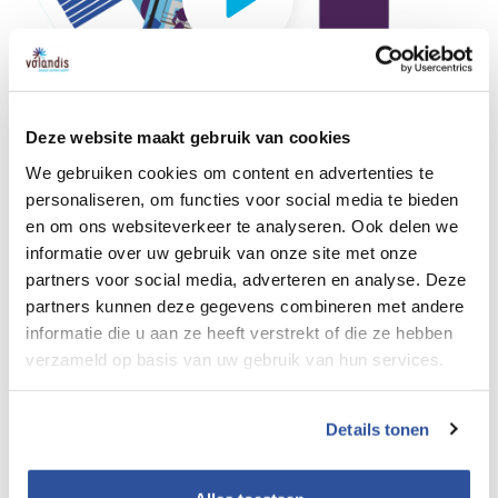
Deze website maakt gebruik van cookies
Zet je werkervaring om in een ervaringscertificaat. Veel
We gebruiken cookies om content en advertenties te
werkervaring en praktijkkennis in de Bouw of Infra, maar
personaliseren, om functies voor social media te bieden
geen diploma? Dan is het EVC-traject van Volandis iets
en om ons websiteverkeer te analyseren. Ook delen we
informatie over uw gebruik van onze site met onze
voor jou!
partners voor social media, adverteren en analyse. Deze
partners kunnen deze gegevens combineren met andere
Kijk voor meer informatie op
www.volandis.nl/evc
informatie die u aan ze heeft verstrekt of die ze hebben
verzameld op basis van uw gebruik van hun services.
Details tonen