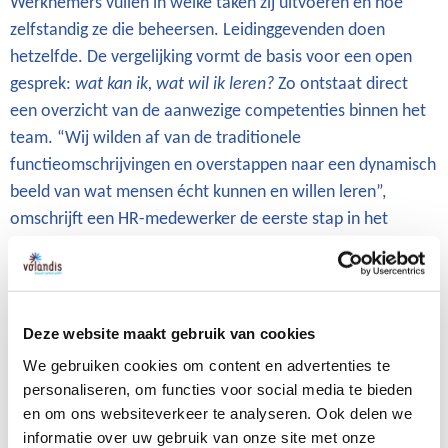
Werknemers vullen in welke taken zij uitvoeren en hoe
zelfstandig ze die beheersen. Leidinggevenden doen
hetzelfde. De vergelijking vormt de basis voor een open
gesprek:
wat kan ik, wat wil ik leren?
Zo ontstaat direct
een overzicht van de aanwezige competenties binnen het
team. “Wij wilden af van de traditionele
functieomschrijvingen en overstappen naar een dynamisch
beeld van wat mensen écht kunnen en willen leren”,
omschrijft een HR-medewerker de eerste stap in het
ontwikkelproces met DSP.
2. Van gesprek naar overzicht
De ingevulde gegevens worden samengebracht in een
Deze website maakt gebruik van cookies
skillsmatrix. Die laat in één oogopslag zien waar talent zit
We gebruiken cookies om content en advertenties te
en waar ontwikkelkansen liggen. “We zien nu precies waar
personaliseren, om functies voor social media te bieden
we ons kunnen versterken”, vervolgt de HR-adviseur. “In
en om ons websiteverkeer te analyseren. Ook delen we
één overzicht zien we welke vaardigheden al benut worden
informatie over uw gebruik van onze site met onze